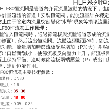
HLF
系列恒
HLF80
恒流閥是管道內介質流量波動的情況下，也
在計量流體的管道上安裝恒流閥，能使流量計在穩定
防止由于管道內流量突然變化
“
水擊
”
現象等損壞流量
LF80
恒流閥
工作原理：
體進入恒流閥時，通過節流板與流體通道形成的流
節斷面
f
，然后流出恒流閥。流體流經斷面
A
時，節流
流功能。流量增加時節流板受壓增加（
P
加大）并壓
而出口斷面
f
減小，使節流板反向壓力上升，節流板
置上保持平衡。這時候節流板兩端壓差（
P
）或出口
變，達到恒流作用。
F80
恒流閥主要技術參數：
稱通徑：
DN80
稱壓力：
1.6
積形式：
35
36
定流量：
48 90
用壓差：
0.0
5
～0.35