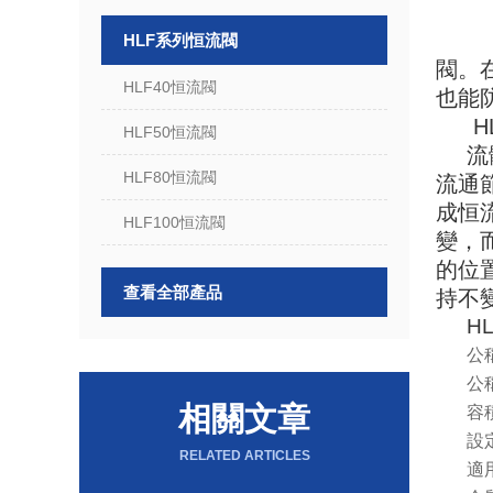
HLF系列恒流閥
閥。
HLF40恒流閥
也能
H
HLF50恒流閥
流
HLF80恒流閥
流通
成恒
HLF100恒流閥
變，
的位
查看全部產品
持不
HL
公
公
相關文章
容
設
RELATED ARTICLES
適