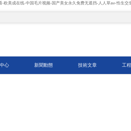
看-欧美成在线-中国毛片视频-国产美女永久免费无遮挡-人人草av-性生
中心
新聞動態
技術文章
工