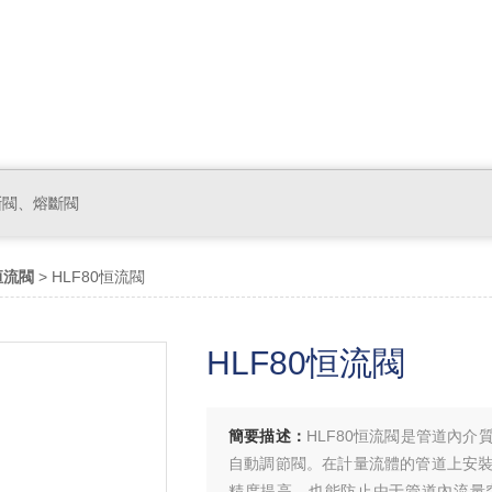
斷閥、熔斷閥
恒流閥
> HLF80恒流閥
HLF80恒流閥
簡要描述：
HLF80恒流閥是管道內
自動調節閥。在計量流體的管道上安
精度提高，也能防止由于管道內流量