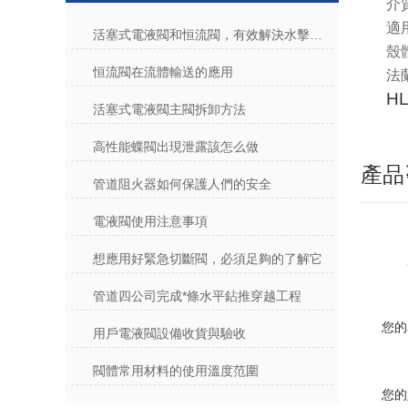
介
適
活塞式電液閥和恒流閥，有效解決水擊問題造成管路震動
殼
恒流閥在流體輸送的應用
法
HL
活塞式電液閥主閥拆卸方法
高性能蝶閥出現泄露該怎么做
產品
管道阻火器如何保護人們的安全
電液閥使用注意事項
想應用好緊急切斷閥，必須足夠的了解它
管道四公司完成*條水平鉆推穿越工程
您的
用戶電液閥設備收貨與驗收
閥體常用材料的使用溫度范圍
您的