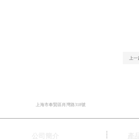
上一
地 址
上海市奉賢區肖灣路318號
公司簡介
產