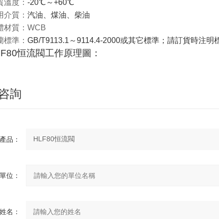
質溫度：
-20
℃
～
+60
℃
用介質：
汽油、煤油、柴油
體材質：
WCB
蘭標準：
GB/T9113.1
～
9114.4-2000
或其它標準；請訂貨時注明
F80
恒流閥工作原理圖：
咨詢
產品：
單位：
姓名：