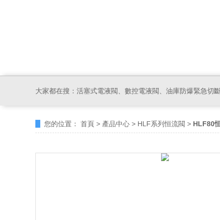
大家都在搜：
活塞式電液閥、數控電液閥、油庫防爆緊急切
您的位置：
首頁
>
產品中心
>
HLF系列恒流閥
>
HLF80