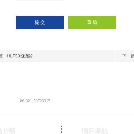
請
輸入計算結果（填寫阿拉
伯數字），如：三加四=7
篇：
HLF50恒流閥
下一
傳 真
86-021-50723315
品分類
欄目導航