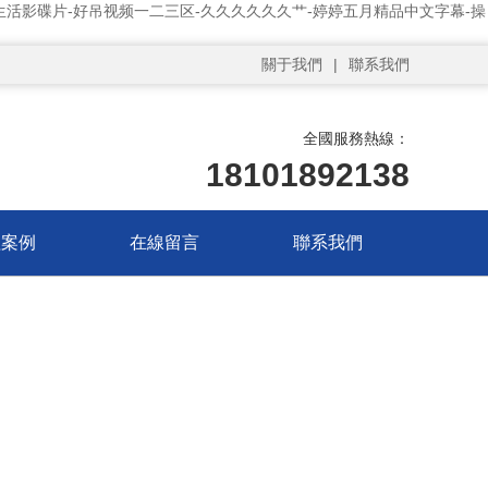
交生活影碟片-好吊视频一二三区-久久久久久久艹-婷婷五月精品中文字幕-操
關于我們
|
聯系我們
全國服務熱線：
18101892138
程案例
在線留言
聯系我們