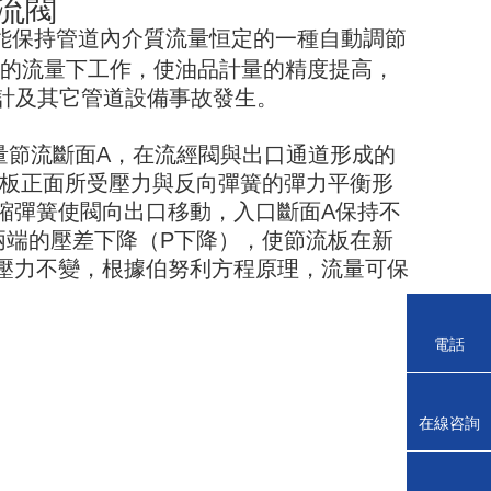
流閥
能保持管道內介質流量恒定的一種自動調節
的流量下工作，使油品計量的精度提高，
計及其它管道設備事故發生。
量節流斷面
A
，在流經閥與出口通道形成的
板正面所受壓力與反向彈簧的彈力平衡形
縮彈簧使閥向出口移動，入口斷面
A
保持不
兩端的壓差下降（
P
下降），使節流板在新
壓力不變，根據伯努利方程原理，流量可保
電話
在線咨詢