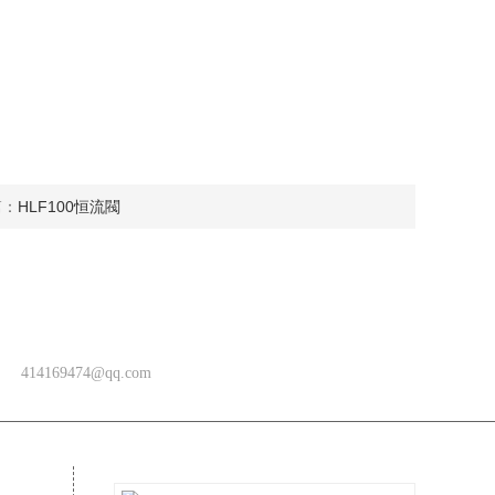
篇：
HLF100恒流閥
聯系郵箱
414169474@qq.com