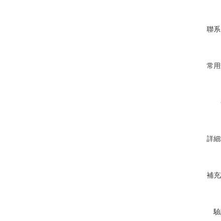
聯系
常用
詳細
補充
驗